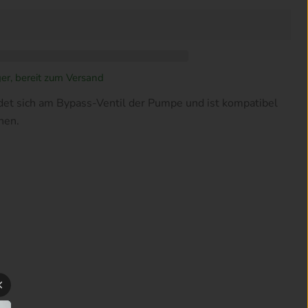
ger, bereit zum Versand
det sich am Bypass-Ventil der Pumpe und ist kompatibel
nen.