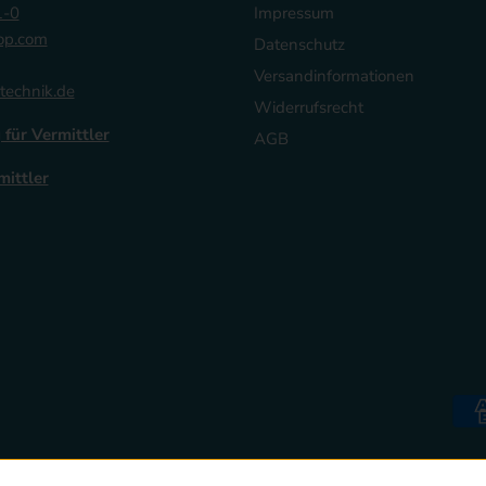
1-0
Impressum
op.com
Datenschutz
Versandinformationen
technik.de
Widerrufsrecht
 für Vermittler
AGB
mittler