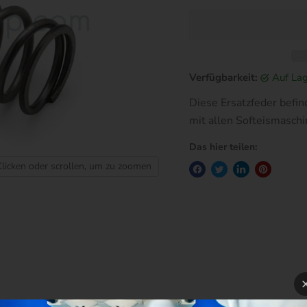
Verfügbarkeit:
auf La
Diese Ersatzfeder befin
mit allen Softeismaschi
Das hier teilen:
Klicken oder scrollen, um zu zoomen