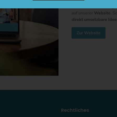
Umfangreiche
Beratung
rund um die
Eröffnung
u
auf unserer
Website
. S
direkt umsetzbare Ide
Zur Website
Rechtliches