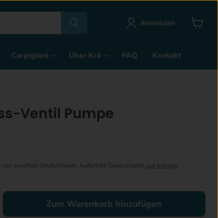
Anmelden
Warenk
anzeige
Carpigiani
Über Krä
FAQ
Kontakt
ss-Ventil Pumpe
en nur innerhalb Deutschlands. Außerhalb Deutschlands
auf Anfrage
.
Zum Warenkorb hinzufügen