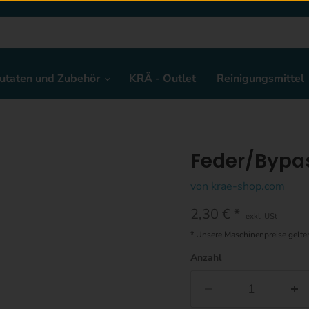
utaten und Zubehör
KRÄ - Outlet
Reinigungsmittel
Feder/Bypa
von
krae-shop.com
Aktueller Preis
2,30 €
exkl. USt
* Unsere Maschinenpreise gelt
Anzahl