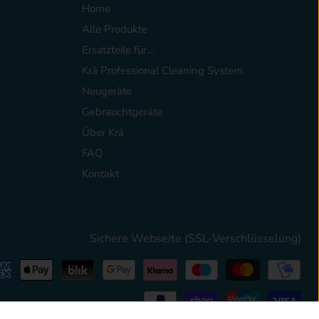
Home
Alle Produkte
Ersatzteile für...
Krä Professional Cleaning System
Neugeräte
Gebrauchtgeräte
Über Krä
FAQ
Kontakt
Sichere Webseite (SSL-Verschlüsselung)