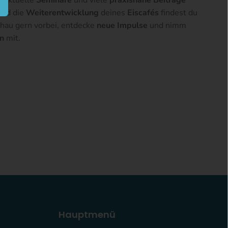
, aktuelle
Seminare
und viele
praxisnahe Beiträge
nd die
Weiterentwicklung
deines
Eiscafés
findest du
chau gern vorbei, entdecke
neue Impulse
und nimm
en
mit.
Hauptmenü