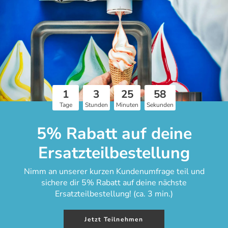
Versandbedingungen in Deutschland:
7,99 € Versandkosten
für Bestellungen über 100 €
1
3
25
57
Tage
Stunden
Minuten
Sekunden
5% Rabatt auf deine
Ersatzteilbestellung
Nimm an unserer kurzen Kundenumfrage teil und
sichere dir 5% Rabatt auf deine nächste
Ersatzteilbestellung! (ca. 3 min.)
Du willst meh
Jetzt Teilnehmen