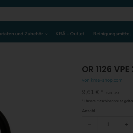
utaten und Zubehör
KRÄ - Outlet
Reinigungsmittel
OR 1126 VPE
von
krae-shop.com
Aktueller Preis
9,61 €
exkl. USt
* Unsere Maschinenpreise gelt
Anzahl