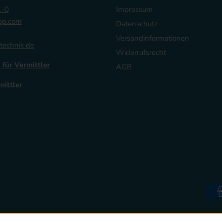
1-0
Impressum
op.com
Datenschutz
Versandinformationen
technik.de
Widerrufsrecht
 für Vermittler
AGB
mittler