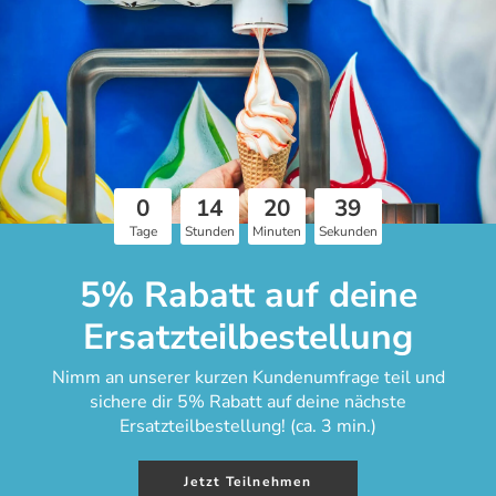
Versandbedingungen in Deutschland:
7,99 € Versandkosten
für Bestellungen über 100 €
0
14
20
39
Tage
Stunden
Minuten
Sekunden
5% Rabatt auf deine
Ersatzteilbestellung
Nimm an unserer kurzen Kundenumfrage teil und
sichere dir 5% Rabatt auf deine nächste
Ersatzteilbestellung! (ca. 3 min.)
Du willst meh
Jetzt Teilnehmen