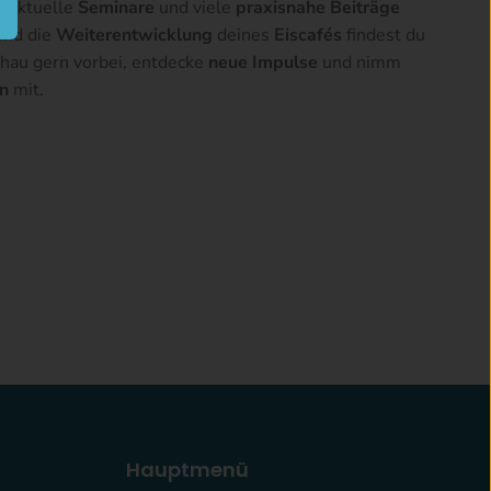
, aktuelle
Seminare
und viele
praxisnahe Beiträge
nd die
Weiterentwicklung
deines
Eiscafés
findest du
chau gern vorbei, entdecke
neue Impulse
und nimm
en
mit.
Hauptmenü