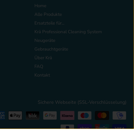
Home
Alle Produkte
Ersatzteile für...
Krä Professional Cleaning System
Neugeräte
Gebrauchtgeräte
Über Krä
FAQ
Kontakt
Sichere Webseite (SSL-Verschlüsselung)