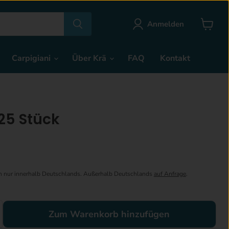
Anmelden
Warenk
anzeige
Carpigiani
Über Krä
FAQ
Kontakt
 25 Stück
en nur innerhalb Deutschlands. Außerhalb Deutschlands
auf Anfrage
.
Zum Warenkorb hinzufügen