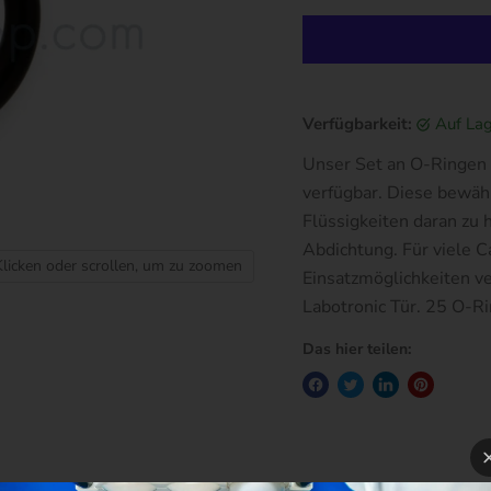
Verfügbarkeit:
auf La
Unser Set an O-Ringen 
verfügbar. Diese bewäh
Flüssigkeiten daran zu 
Abdichtung. Für viele C
Klicken oder scrollen, um zu zoomen
Einsatzmöglichkeiten ve
Labotronic Tür. 25 O-Rin
Das hier teilen: