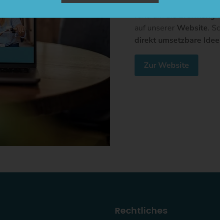
Umfangreiche
Beratung
rund um die
Eröffnung
u
auf unserer
Website
. S
direkt umsetzbare Ide
Zur Website
Rechtliches