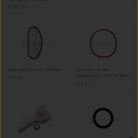
€596,25
Eisauslassfenster "Smiley"
Dichtung rot für
Eisauslassfenster "Smiley"
€54,64
€11,21