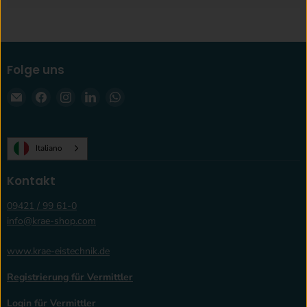
Folge uns
Email
Finden
Finden
Finden
Finden
krae-
Sie
Sie
Sie
Sie
shop.com
uns
uns
uns
uns
auf
auf
auf
auf
Italiano
Facebook
Instagram
LinkedIn
WhatsApp
Kontakt
09421 / 99 61-0
info@krae-shop.com
www.krae-eistechnik.de
Registrierung für Vermittler
Login für Vermittler