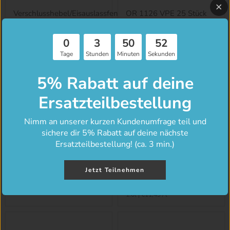
Verschlusshebel/Eisauslassfenster
OR 1126 VPE 25 Stück
oval mit OR 1126
€9,61
€37,53
0
3
50
52
Tage
Stunden
Minuten
Sekunden
5% Rabatt auf deine
Ersatzteilbestellung
Nimm an unserer kurzen Kundenumfrage teil und
sichere dir 5% Rabatt auf deine nächste
Rührwerksdichtung
Krä Desinfektions-
Ersatzteilbestellung! (ca. 3 min.)
Reiniger für Eismaschinen
€25,99
& Sahneautomaten (1
Liter Konzentrat)
Jetzt Teilnehmen
€11,49
1.0l
|
€11,49
/
l