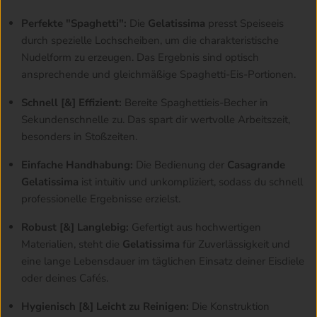
Perfekte "Spaghetti":
Die
Gelatissima
presst Speiseeis
durch spezielle Lochscheiben, um die charakteristische
Nudelform zu erzeugen. Das Ergebnis sind optisch
ansprechende und gleichmäßige Spaghetti-Eis-Portionen.
Schnell [&] Effizient:
Bereite Spaghettieis-Becher in
Sekundenschnelle zu. Das spart dir wertvolle Arbeitszeit,
besonders in Stoßzeiten.
Einfache Handhabung:
Die Bedienung der
Casagrande
Gelatissima
ist intuitiv und unkompliziert, sodass du schnell
professionelle Ergebnisse erzielst.
Robust [&] Langlebig:
Gefertigt aus hochwertigen
Materialien, steht die
Gelatissima
für Zuverlässigkeit und
eine lange Lebensdauer im täglichen Einsatz deiner Eisdiele
oder deines Cafés.
Hygienisch [&] Leicht zu Reinigen:
Die Konstruktion