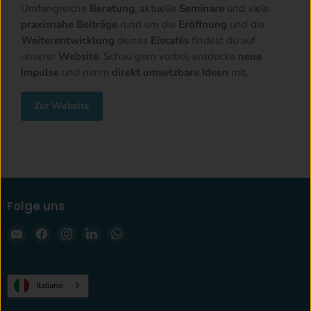
Umfangreiche
Beratung
, aktuelle
Seminare
und viele
praxisnahe Beiträge
rund um die
Eröffnung
und die
Weiterentwicklung
deines
Eiscafés
findest du auf
unserer
Website
. Schau gern vorbei, entdecke
neue
Impulse
und nimm
direkt umsetzbare Ideen
mit.
Zur Website
Folge uns
Email
Finden
Finden
Finden
Finden
krae-
Sie
Sie
Sie
Sie
shop.com
uns
uns
uns
uns
auf
auf
auf
auf
Italiano
Facebook
Instagram
LinkedIn
WhatsApp