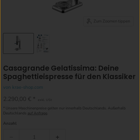
Zum Zoomen tippen
Casagrande Gelatissima: Deine
Spaghettieispresse für den Klassiker
von
krae-shop.com
Aktueller Preis
2.290,00 €
exkl. USt
* Unsere Maschinenpreise gelten nur innerhalb Deutschlands. Außerhalb
Deutschlands
auf Anfrage
.
Anzahl